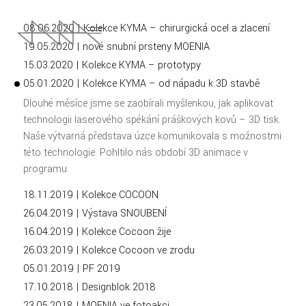
08.06.2020 | Kolekce KYMA – chirurgická ocel a zlacení
19.05.2020 | nové snubní prsteny MOENIA
15.03.2020 | Kolekce KYMA – prototypy
05.01.2020 | Kolekce KYMA – od nápadu k 3D stavbě
Dlouhé měsíce jsme se zaobírali myšlenkou, jak aplikovat
technologii laserového spékání práškových kovů – 3D tisk.
Naše výtvarná představa úzce komunikovala s možnostmi
této technologie. Pohltilo nás období 3D animace v
programu.
18.11.2019 | Kolekce COCOON
26.04.2019 | Výstava SNOUBENÍ
16.04.2019 | Kolekce Cocoon žije
26.03.2019 | Kolekce Cocoon ve zrodu
05.01.2019 | PF 2019
17.10.2018 | Designblok 2018
23.05.2018 | MOENIA ve fotoakci