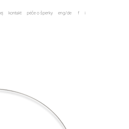
ej
kontakt
péče o šperky
eng/de
f
i